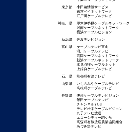
東京都
小田急情報サービス
東京ベイネットワーク
江戸川ケーブルテレビ
神奈川県
厚木伊勢原ケーブルネットワーク
湘南ケーブルネットワーク
横浜ケーブルビジョン
新潟県
佐渡テレビジョン
富山県
ケーブルテレビ富山
滑川ケーブルテレビ
高岡ケーブルネットワーク
新湊ケーブルネットワーク
氷見羽咋ケーブルネット
上婦負ケーブルテレビ
石川県
能都町有線テレビ
山梨県
いちのみやケーブルテレビ
高根町ケーブルテレビ
長野県
伊那ケーブルテレビジョン
飯田ケーブルテレビ
チャンネルYOU
テレビ松本ケーブルビジョン
丸子テレビ放送
エコーシティー駒ケ岳
高森町有線放送農業協同組合
あづみ野テレビ