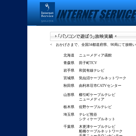
< おかげさまで、全国34都道府県、90局にて放映
北海道
ニューメディア函館
青森県
田子町TCV
岩手県
和賀有線テレビ
宮城県
気仙沼ケーブルネットワーク
秋田県
由利本荘市CATVセンター
山形県
櫛引町ケーブルテレビ
ニューメディア
栃木県
佐野ケーブルテレビ
埼玉県
テレビ熊谷
シティケーブルネット
千葉県
木更津ケーブルテレビ
船橋ケーブルネットワーク
千葉ニュータウンセンター